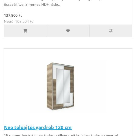
összeállítva, 3 mm-es HDF hátle..
137,800 Ft
Nettó: 108,504 Ft
Neo tolóajtós gardrób 120 cm
18 mm-es laminált forgácslap, süllyesztett fejű forgácslap csavarral