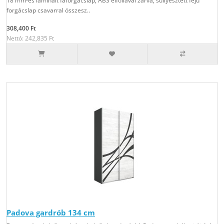
18 mm-es laminált faforgácslap, ABS élfóliával zárva, süllyesztett fejű
forgácslap csavarral összesz..
308,400 Ft
Nettó: 242,835 Ft
Padova gardrób 134 cm