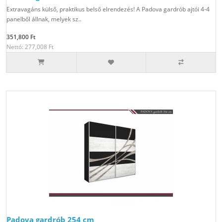
Extravagáns külső, praktikus belső elrendezés! A Padova gardrób ajtói 4-4
panelből állnak, melyek sz..
351,800 Ft
Nettó: 277,008 Ft
Padova gardrób 254 cm