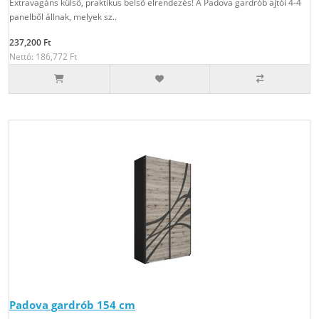
Extravagáns külső, praktikus belső elrendezés! A Padova gardrób ajtói 4-4
panelből állnak, melyek sz..
237,200 Ft
Nettó: 186,772 Ft
Padova gardrób 154 cm