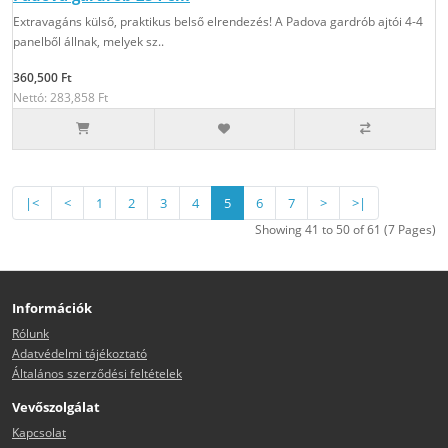
Extravagáns külső, praktikus belső elrendezés! A Padova gardrób ajtói 4-4
panelből állnak, melyek sz..
360,500 Ft
Nettó: 283,858 Ft
|<
<
1
2
3
4
5
6
7
>
>|
Showing 41 to 50 of 61 (7 Pages)
Információk
Rólunk
Adatvédelmi tájékoztató
Általános szerződési feltételek
Vevőszolgálat
Kapcsolat