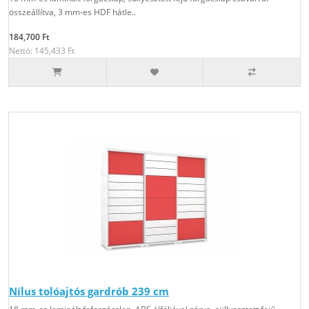
összeállítva, 3 mm-es HDF hátle..
184,700 Ft
Nettó: 145,433 Ft
Nílus tolóajtós gardrób 239 cm