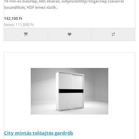
18 mm-es bútorlap, ABS élzárás, sűllyesztettfejű forgácslap csavarral
összeállított, HDF lemez tűzők..
142,100 Ft
Nettó: 111,890 Ft
City mintás tolóajtós gardrób