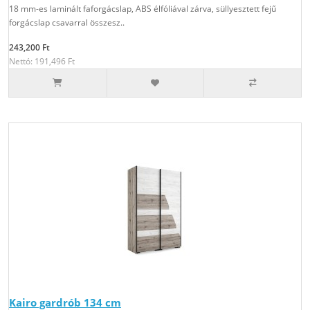
18 mm-es laminált faforgácslap, ABS élfóliával zárva, süllyesztett fejű
forgácslap csavarral összesz..
243,200 Ft
Nettó: 191,496 Ft
Kairo gardrób 134 cm