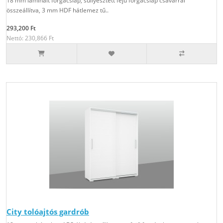
18 mm laminált forgácslap, süllyesztett fejű forgácslap csavarral
összeállítva, 3 mm HDF hátlemez tű..
293,200 Ft
Nettó: 230,866 Ft
City tolóajtós gardrób