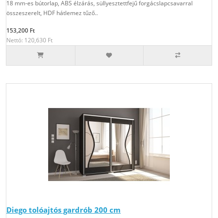
18 mm-es bútorlap, ABS élzárás, süllyesztettfejű forgácslapcsavarral
összeszerelt, HDF hátlemez tűző..
153,200 Ft
Nettó: 120,630 Ft
Diego tolóajtós gardrób 200 cm