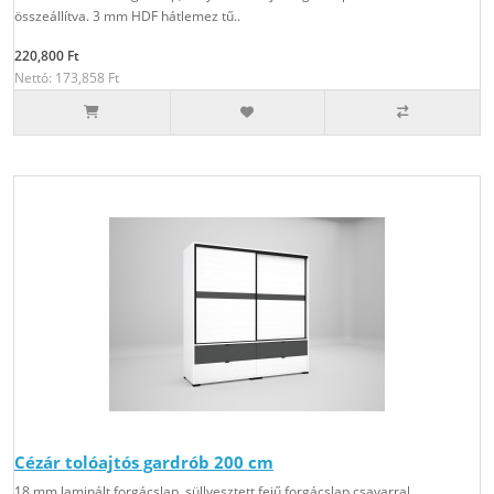
összeállítva. 3 mm HDF hátlemez tű..
220,800 Ft
Nettó: 173,858 Ft
Cézár tolóajtós gardrób 200 cm
18 mm laminált forgácslap, süllyesztett fejű forgácslap csavarral