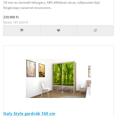
18 mm-es laminált faforgács, ABS élfóliával zárva, süllyesztett fejű
forgácslap csavarral összeszere..
229,900 Ft
Nettó: 181,024 Ft
Italy Style gardrób 160 cm