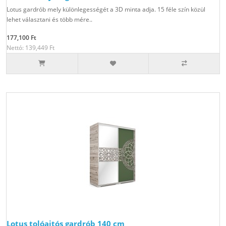
Lotus gardrób mely különlegességét a 3D minta adja. 15 féle szín közül
lehet választani és több mére..
177,100 Ft
Nettó: 139,449 Ft
Lotus tolóajtós gardrób 140 cm