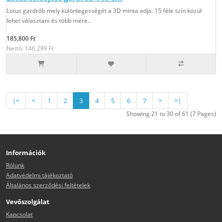
Lotus gardrób mely különlegességét a 3D minta adja. 15 féle szín közül
lehet választani és több mére..
185,800 Ft
Nettó: 146,299 Ft
|<
<
1
2
3
4
5
6
7
>
>|
Showing 21 to 30 of 61 (7 Pages)
Információk
Rólunk
Adatvédelmi tájékoztató
Általános szerződési feltételek
Vevőszolgálat
Kapcsolat