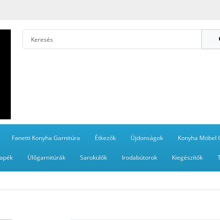
Fanetti Konyha Garnitúra
Étkezők
Újdonságok
Konyha Möbel 
apék
Ülőgarnitúrák
Sarokülők
Irodabútorok
Kiegészítők