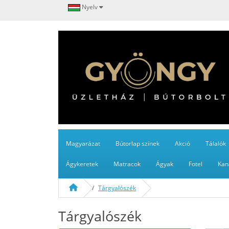
Nyelv
Magyarázat
Bútorlap színek
Akció
Tálalók
Ágykeretek
Matracok
Ágyak
Fotel
Kan
Tárgyalószék
Tárgyalószék