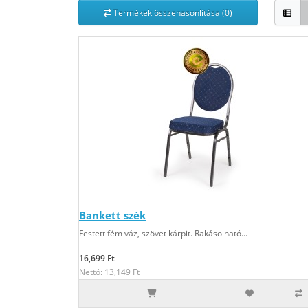
Termékek összehasonlítása (0)
Bankett szék
Festett fém váz, szövet kárpit. Rakásolható...
16,699 Ft
Nettó: 13,149 Ft