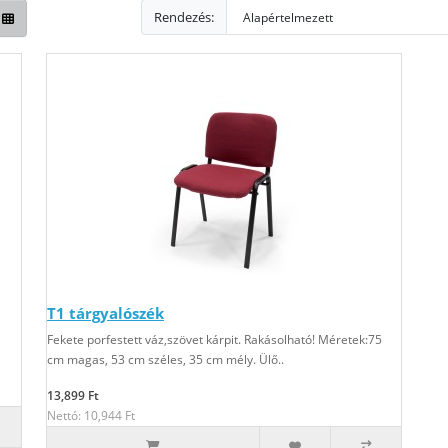
Rendezés:
T1 tárgyalószék
Fekete porfestett váz,szövet kárpit. Rakásolható! Méretek:75
cm magas, 53 cm széles, 35 cm mély. Ülő..
13,899 Ft
Nettó: 10,944 Ft