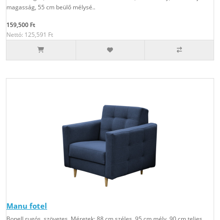
magasság, 55 cm beülő mélysé..
159,500 Ft
Nettó: 125,591 Ft
Manu fotel
Bonell rugós, szövetes. Méretek: 88 cm széles, 95 cm mély, 90 cm teljes