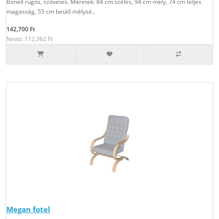
Bonell rugós, szövetes. Méretek: 84 cm széles, 94 cm mély, 74 cm teljes
magasság, 55 cm beülő mélysé..
142,700 Ft
Nettó: 112,362 Ft
Megan fotel