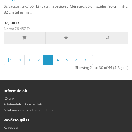
Szivacsos, textilbőr kárpittal, fabetéttel. Méretek: 86 cm széles, 90 cm mély,
82 cm teljes ma..
97,100 Ft
Nettó: 76,457 Ft
|<
<
1
2
3
4
5
>
>|
Showing 21 to 30 of 44 (5 Pages)
Információk
Rólunk
Adatvédelmi tájékoztató
Általános szerződési feltételek
Vevőszolgálat
Kapcsolat