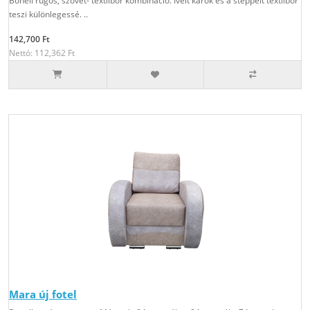
Bonell rugós, szövet- textilbőr kombináció. Ivelt karok és a steppelt textilbőr
teszi különlegessé. ..
142,700 Ft
Nettó: 112,362 Ft
Mara új fotel