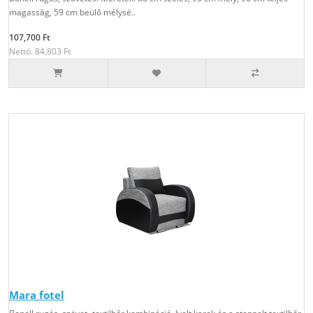
magasság, 59 cm beülő mélysé..
107,700 Ft
Nettó: 84,803 Ft
Mara fotel