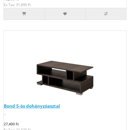
Ex Tax: 31,890 Ft
Bond 5-ös dohányzóasztal
..
27,400 Ft
Ex Tax: 21,575 Ft