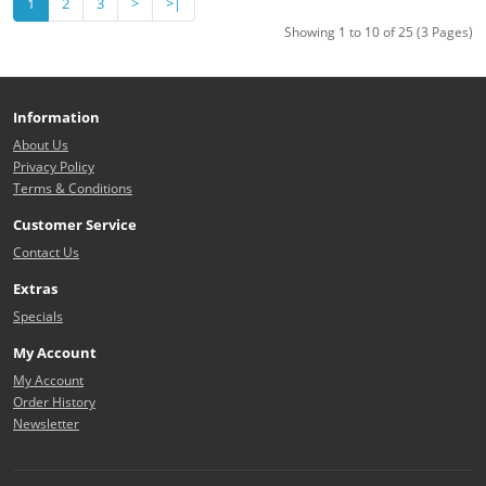
1
2
3
>
>|
Showing 1 to 10 of 25 (3 Pages)
Information
About Us
Privacy Policy
Terms & Conditions
Customer Service
Contact Us
Extras
Specials
My Account
My Account
Order History
Newsletter