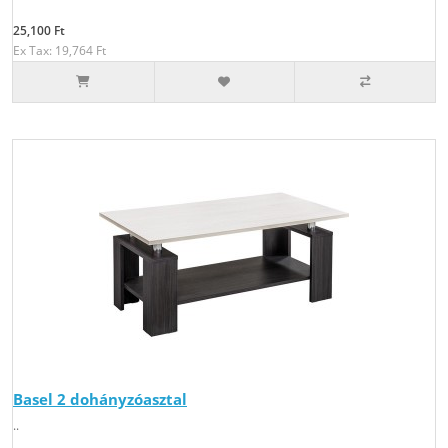
25,100 Ft
Ex Tax: 19,764 Ft
Basel 2 dohányzóasztal
..