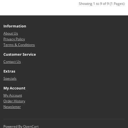
Showing 1 to 9 of 9 (1 Pages)
Information
About Us
Privacy Policy
Terms & Conditions
Customer Service
Contact Us
Extras
Specials
My Account
My Account
Order History
Newsletter
Powered By
OpenCart