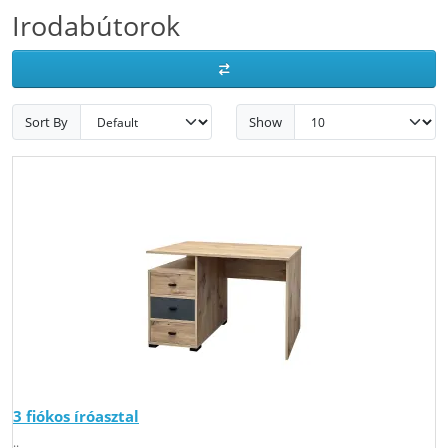
Irodabútorok
Sort By
Show
3 fiókos íróasztal
..