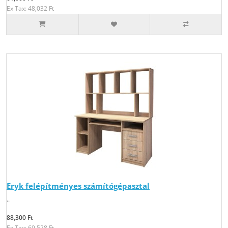
Ex Tax: 48,032 Ft
Eryk felépítményes számítógépasztal
..
88,300 Ft
Ex Tax: 69,528 Ft