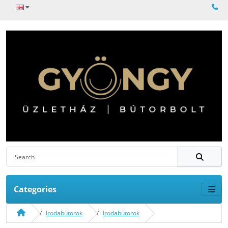
Categories
Irodabútorok
Irodabútorok