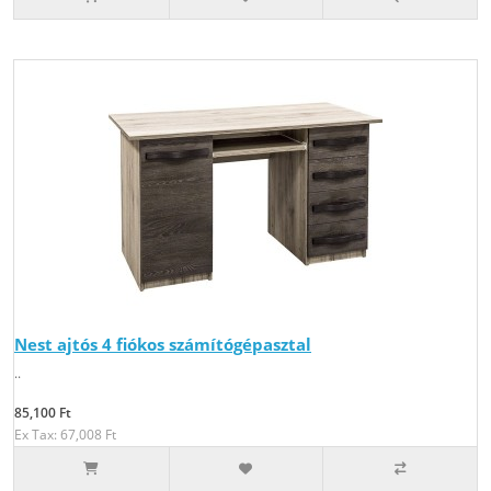
Nest ajtós 4 fiókos számítógépasztal
..
85,100 Ft
Ex Tax: 67,008 Ft