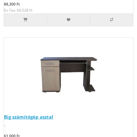
88,300 Ft
Ex Tax: 69,528 Ft
Big számítógép asztal
..
61,000 Ft