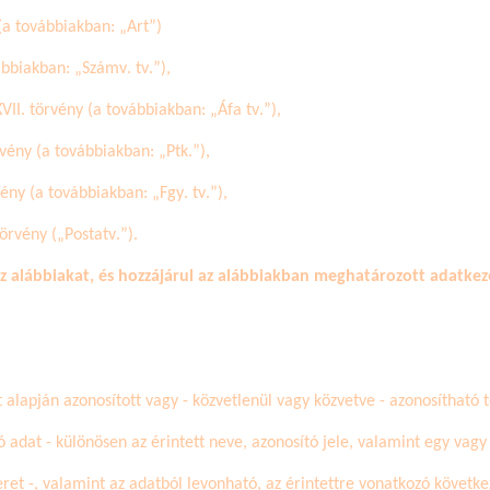
(a továbbiakban: „Art”)
ábbiakban: „Számv. tv.”),
VII. törvény (a továbbiakban: „Áfa tv.”),
vény (a továbbiakban: „Ptk.”),
vény (a továbbiakban: „
Fgy
. tv.”),
törvény („
Postatv
.”).
az alábbiakat, és hozzájárul az alábbiakban meghatározott adatkez
alapján azonosított vagy - közvetlenül vagy közvetve - azonosítható 
 adat - különösen az érintett neve, azonosító jele, valamint egy vagy t
eret -, valamint az adatból levonható, az érintettre vonatkozó követke