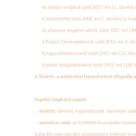
Az adózás rendjéről szóló 2017. évi CL. törvény 
A Számvitelről szóló 2000. évi C. törvény (a tov
Az általános forgalmi adóról szóló 2007. évi CXX
A Polgári Törvénykönyvről szóló 2013. évi V. tör
A fogyasztóvédelemről szóló 1997. évi CLV. tör
A postai szolgáltatásokról szóló 2012. évi CLIX. 
A Vásárló, a webáruház használatával elfogadja 
Fogalmi meghatározások:
érintett:
bármely meghatározott, személyes adat 
személyes adat:
az érintettel kapcsolatba hozható
kulturális vagy szociális azonosságára jellemző ism