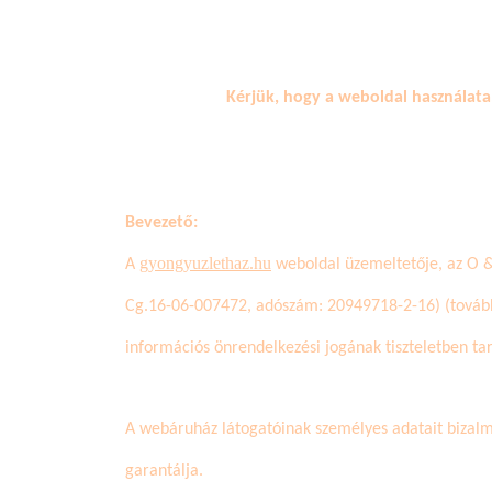
Kérjük, hogy a weboldal használata
Bevezető:
gyongyuzlethaz.hu
A
weboldal üzemeltetője
,
az O 
Cg.16-06-007472
, adószám:
20949718-2-16
) (tová
információs önrendelkezési jogának tiszteletben tar
A webáruház látogatóinak személyes adatait bizalma
garantálja.