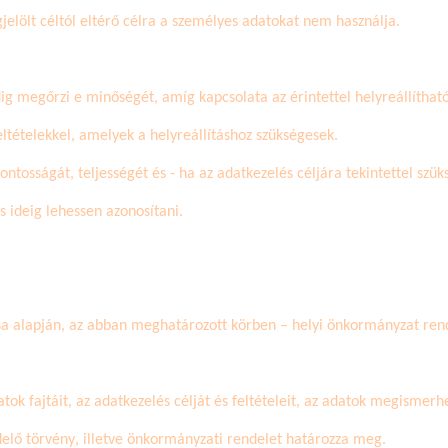
jelölt céltól eltérő célra a személyes adatokat nem használja.
 megőrzi e minőségét, amíg kapcsolata az érintettel helyreállítható. 
eltételekkel, amelyek a helyreállításhoz szükségesek.
pontosságát, teljességét és - ha az adatkezelés céljára tekintettel szü
s ideig lehessen azonosítani.
sa alapján, az abban meghatározott körben – helyi önkormányzat rend
ok fajtáit, az adatkezelés célját és feltételeit, az adatok megismer
delő törvény, illetve önkormányzati rendelet határozza meg.