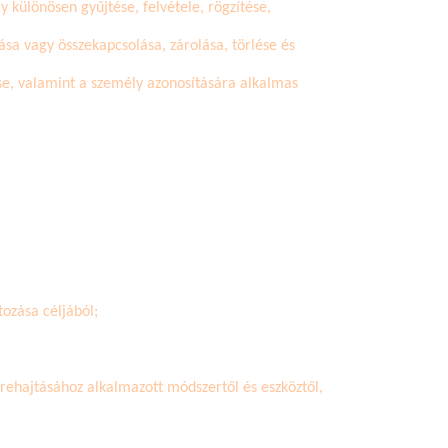
 különösen gyűjtése, felvétele, rögzítése,
ása vagy összekapcsolása, zárolása, törlése és
se, valamint a személy azonosítására alkalmas
tozása céljából;
rehajtásához alkalmazott módszertől és eszköztől,