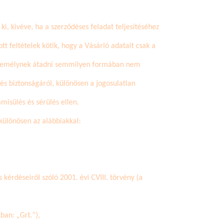
i, kivéve, ha a szerződéses feladat teljesítéséhez
tt feltételek kötik, hogy a Vásárló adatait csak a
személynek átadni semmilyen formában nem
s biztonságáról, különösen a jogosulatlan
isülés és sérülés ellen.
különösen az alábbiakkal:
kérdéseiről szóló 2001. évi CVIII. törvény (a
kban: „
Grt
.”),