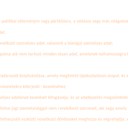
a politikai véleményre vagy pártállásra, a vallásos vagy más világnéz
at,
vonatkozó személyes adat, valamint a bűnügyi személyes adat;
ogalma alá nem tartozó minden olyan adat, amelynek nyilvánosságra
határozott kinyilvánítása, amely megfelelő tájékoztatáson alapul, és 
műveletekre kiterjedő - kezeléséhez;
mélyes adatának kezelését kifogásolja, és az adatkezelés megszüntetését
illetve jogi személyiséggel nem rendelkező szervezet, aki vagy amel
 felhasznált eszközt) vonatkozó döntéseket meghozza és végrehajtja,