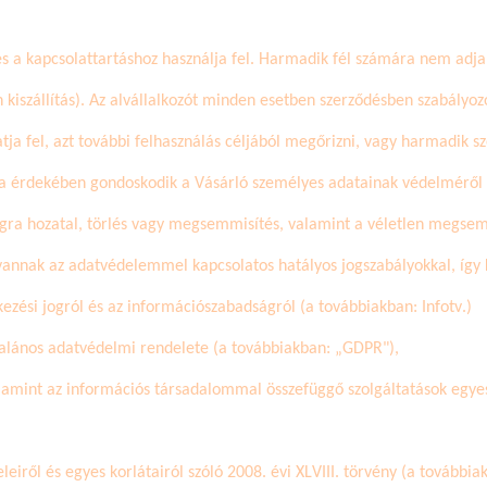
és a kapcsolattartáshoz használja fel. Harmadik fél számára nem adja k
 kiszállítás). Az alvállalkozót minden esetben szerződésben szabályozo
ja fel, azt további felhasználás céljából
megőrizni, vagy harmadik 
sa érdekében gondoskodik a Vásárló személyes adatainak védelméről é
ágra hozatal, törlés vagy megsemmisítés, valamint a véletlen megsemm
vannak az adatvédelemmel kapcsolatos hatályos jogszabályokkal, így 
kezési jogról és az információszabadságról (
a továbbiakban:
Infotv
.)
alános adatvédelmi rendelete (a továbbiakban: „GDPR"),
lamint az információs társadalommal összefüggő szolgáltatások egyes 
iről és egyes korlátairól szóló 2008. évi XLVIII. törvény (a továbbia