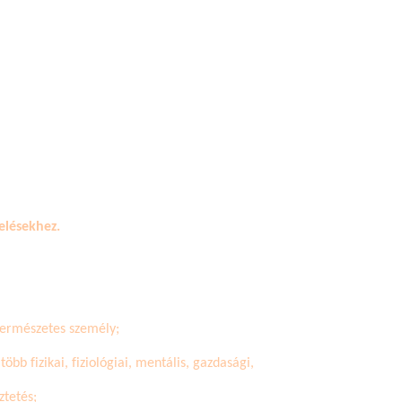
elésekhez.
természetes személy;
öbb fizikai, fiziológiai, mentális, gazdasági,
ztetés;