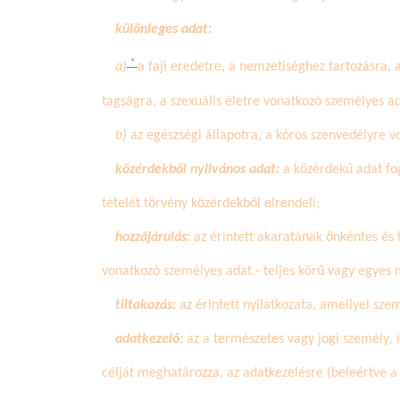
különleges adat:
*
a)
a faji eredetre, a nemzetiséghez tartozásra, 
tagságra, a szexuális életre vonatkozó személyes ad
b)
az egészségi állapotra, a kóros szenvedélyre 
közérdekből nyilvános adat:
a közérdekű adat f
tételét törvény közérdekből elrendeli;
hozzájárulás:
az érintett akaratának önkéntes és 
vonatkozó személyes adat - teljes körű vagy egyes 
tiltakozás:
az érintett nyilatkozata, amellyel sze
adatkezelő:
az a természetes vagy jogi személy, 
célját meghatározza, az adatkezelésre (beleértve a