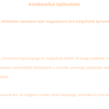
Adatkezelési tájékoztató
, különösen személyes adat megadásával járó szolgáltatás igénybev
& J
Preventió
Egészségügyi és Szolgáltató Betéti Társaság
(székhely: 5
bbiakban üzemeltető) elkötelezett a vásárlók személyes adatainak véd
tását.
san kezeli, és megtesz minden olyan biztonsági, technikai és szervez