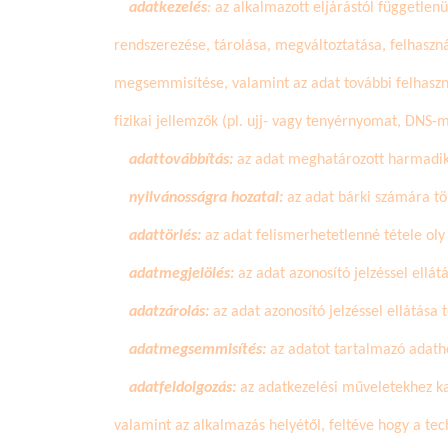
adatkezelés
:
az alkalmazott eljárástól független
rendszerezése, tárolása, megváltoztatása, felhaszná
megsemmisítése, valamint az adat további felhaszn
fizikai jellemzők (pl. ujj- vagy tenyérnyomat, DNS-mi
adattovábbítás:
az adat meghatározott harmadik
nyilvánosságra hozatal:
az adat bárki számára tö
adattörlés:
az adat felismerhetetlenné tétele ol
adatmegjelölés:
az adat azonosító jelzéssel ellá
adatzárolás:
az adat azonosító jelzéssel ellátása
adatmegsemmisítés:
az adatot tartalmazó adath
adatfeldolgozás:
az adatkezelési műveletekhez ka
valamint az alkalmazás helyétől,
feltéve
hogy a tech