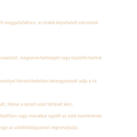
eti meggyőződésre, az érdek-képviseleti szervezeti
 hozatalát, megismerhetőségét vagy hozzáférhetővé
amellyel félreérthetetlen beleegyezését adja a rá
, illetve a kezelt adat törlését kéri;
y önállóan vagy másokkal együtt az adat kezelésének
 vagy az adatfeldolgozóval
végrehajtatja
;