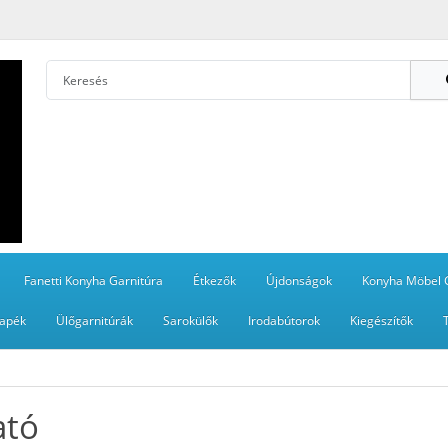
Fanetti Konyha Garnitúra
Étkezők
Újdonságok
Konyha Möbel 
apék
Ülőgarnitúrák
Sarokülők
Irodabútorok
Kiegészítők
ató