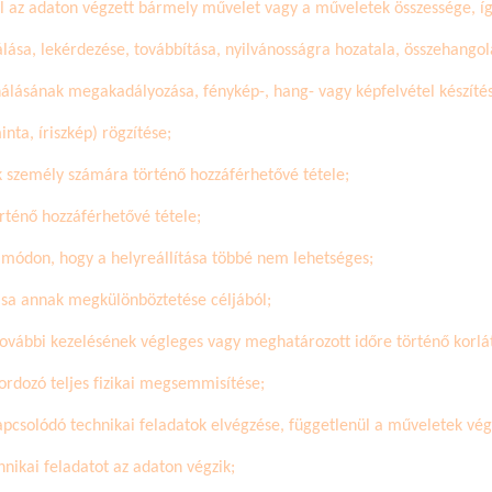
ül az adaton végzett bármely művelet vagy a műveletek összessége, így
lása, lekérdezése, továbbítása, nyilvánosságra hozatala, összehangol
álásának megakadályozása, fénykép-, hang- vagy képfelvétel készíté
nta, íriszkép) rögzítése;
 személy számára történő hozzáférhetővé tétele;
rténő hozzáférhetővé tétele;
y módon, hogy a helyreállítása többé nem lehetséges;
tása annak megkülönböztetése céljából;
 további kezelésének végleges vagy meghatározott időre történő korlá
ordozó teljes fizikai megsemmisítése;
pcsolódó technikai feladatok elvégzése, függetlenül a műveletek vég
nikai feladatot az adaton végzik;