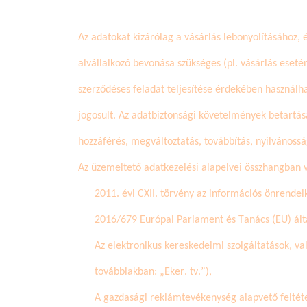
Az adatokat kizárólag a vásárlás lebonyolításához, 
alvállalkozó bevonása szükséges (pl. vásárlás esetén
szerződéses feladat teljesítése érdekében használhat
jogosult. Az adatbiztonsági követelmények betartá
hozzáférés, megváltoztatás, továbbítás, nyilvánoss
Az üzemeltető adatkezelési alapelvei összhangban 
2011. évi CXII. törvény az információs önrendel
2016/679 Európai Parlament és Tanács (EU) ált
Az elektronikus kereskedelmi szolgáltatások, va
továbbiakban: „
Eker
. tv.”),
A gazdasági reklámtevékenység alapvető feltétele