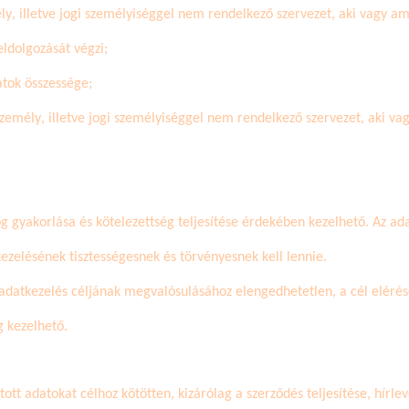
ly, illetve jogi személyiséggel nem rendelkező szervezet, aki vagy am
eldolgozását végzi;
atok összessége;
zemély, illetve jogi személyiséggel nem rendelkező szervezet, aki va
og gyakorlása és kötelezettség teljesítése érdekében kezelhető. Az a
kezelésének tisztességesnek és törvényesnek kell lennie.
adatkezelés céljának megvalósulásához elengedhetetlen, a cél elérés
g kezelhető.
tt adatokat célhoz kötötten, kizárólag a szerződés teljesítése, hírlev