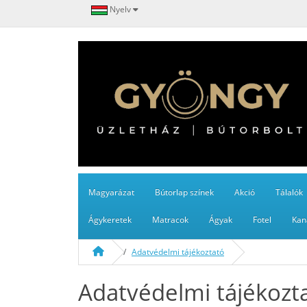
Nyelv
Magyarázat
Bútorlap színek
Akció
Tálalók
Ágykeretek
Matracok
Ágyak
Fotel
Kan
Adatvédelmi tájékoztató
Adatvédelmi tájékozt